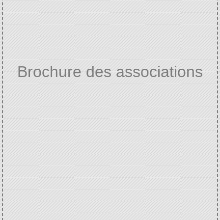
Brochure des associations
Home
VIE ASSOCIATIVE ET
/
CULTURELLE
Annuaire des associations
/
/
Brochure des associations