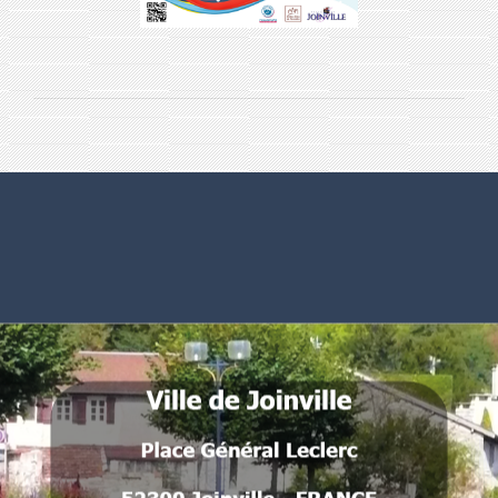
Numéros utiles
Commune de Joinville
Place Général Leclerc
52300 Joinville - FRANCE
.
.
.