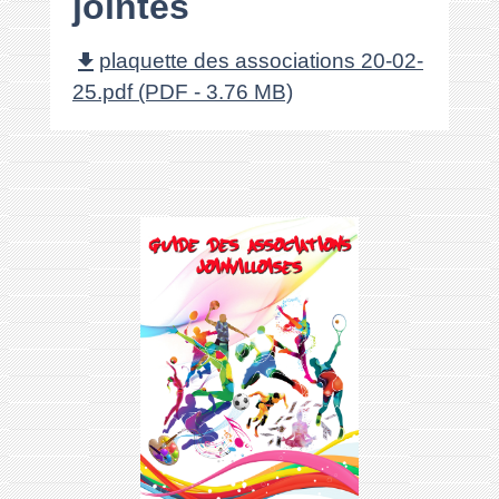
jointes
file_download
plaquette des associations 20-02-
25.pdf (PDF - 3.76 MB)