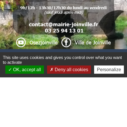
.
.
.
. .
This site uses cookies and gives you control over what you want
to activate
Liens
OK, accept all
Deny all cookies
Personalize
CCBJC Communauté de Communes du Bassin
de Joinville en Champagne
Préfecture de la Haute-Marne
Conseil départemental de la Haute-Marne
Région Grand Est
Office du Tourisme Intercommunal