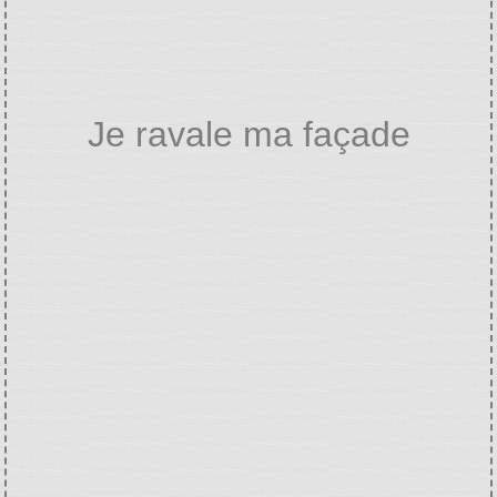
Je ravale ma façade
Home
URBANISME
Je ravale ma façade
/
/