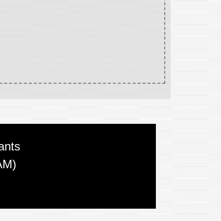
ants
AM)