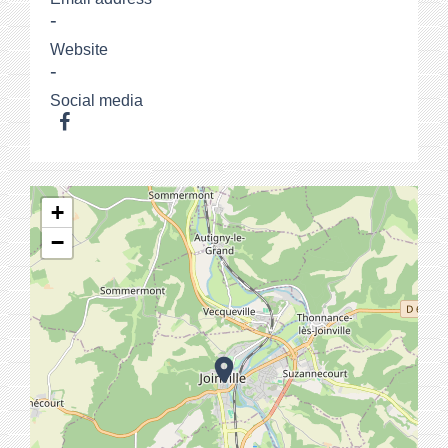
-
Website
-
Social media
+
−
location_on