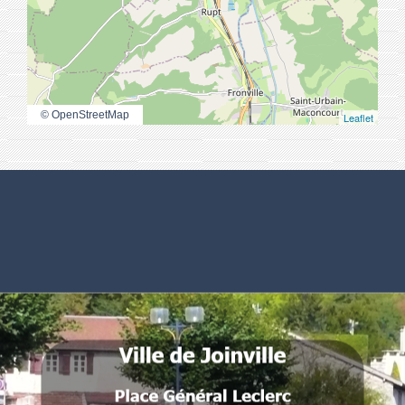
© OpenStreetMap
Leaflet
Numéros utiles
Commune de Joinville
Place Général Leclerc
52300 Joinville - FRANCE
.
.
.