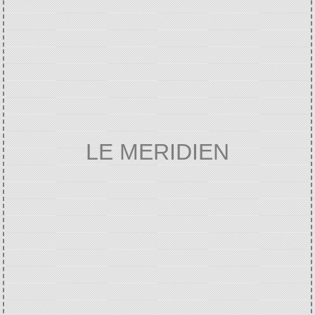
LE MERIDIEN
Home
VIE ECONOMIQUE
Annuaire des
/
/
professionnels
LE MERIDIEN
/