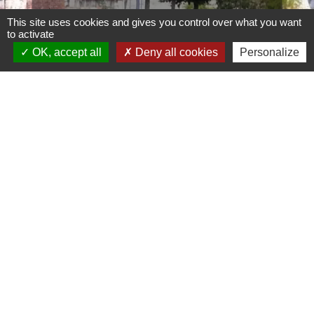
This site uses cookies and gives you control over what you want
to activate
.
OK, accept all
Deny all cookies
Personalize
.
.
. .
Liens
CCBJC Communauté de Communes du Bassin
de Joinville en Champagne
Préfecture de la Haute-Marne
Conseil départemental de la Haute-Marne
Région Grand Est