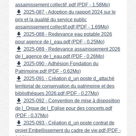
assainissement collectif .pdf (PDF - 1.58Mo)
file_download
2025-087 - Adoption du rapport 2024 sur le
prix et la qualité du service public
assainissement collectif.pdf (PDF - 1.69Mo)
file_download
2025-088 - Redevance eau potable 2026
pour agence de l_eau.pdf (PDF - 0.25Mo)
file_download
2025-089 - Redevance assainissement 2026
de l_agence de l_eau.pdf (PDF - 0.26Mo)
file_download
2025-090 - Adhésion Fondation du
Patrimoine.pdf (PDF - 0.62Mo)
file_download
2025-091 - Création d_un poste d_attaché
territorial de conservation du patrimoine et des
bibliothèques 2026.pdf (PDF - 0.27Mo)
file_download
2025-092 - Convention de mise à disposition
de l_Orgue de l_Eglise pour des concerts.pdf
(PDF - 0.37Mo)
file_download
2025-093 - Création d_un poste contrat de
projet Embellissement du cadre de vie.pdf (PDF -