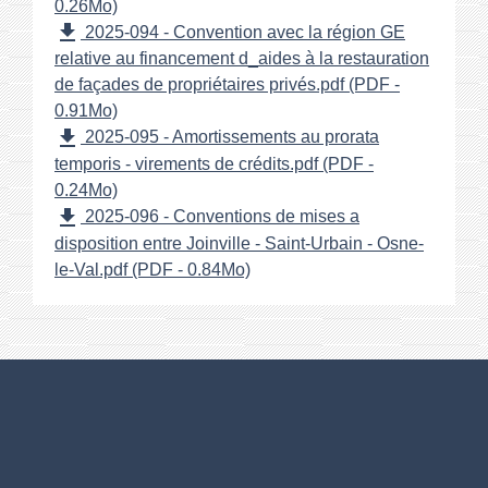
0.26Mo)
file_download
2025-094 - Convention avec la région GE
relative au financement d_aides à la restauration
de façades de propriétaires privés.pdf (PDF -
0.91Mo)
file_download
2025-095 - Amortissements au prorata
temporis - virements de crédits.pdf (PDF -
0.24Mo)
file_download
2025-096 - Conventions de mises a
disposition entre Joinville - Saint-Urbain - Osne-
le-Val.pdf (PDF - 0.84Mo)
Numéros utiles
Commune de Joinville
Place Général Leclerc