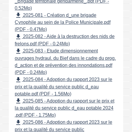
_Brigade territoriale gendarmerie_.pdf (PDF -
0.52Mo)
file_download
2025-081 - Création d_une brigade
Cynophile au sein de la Police Municipale.pdf
(PDF - 0.47Mo)
file_download
2025-082 - Aide à la destruction des nids de
frelons.pdf (PDF - 0.24Mo)
file_download
2025-083 - Etude dimensionnement
ouvrages hydraul. du Bief dans le cadre du prog.
d_action et de prévention des innondations.pdf
(PDF - 0.24Mo)
file_download
2025-084 - Adoption du rapport 2023 sur le
prix et la qualité du service public d_eau
potable.pdf (PDF - 1.56Mo)
file_download
2025-085 - Adoption du rapport sur le prix et
la qualité du service public d_eau potable 2024
.pdf (PDF - 1.75Mo)
file_download
2025-086 - Adoption du rapport 2023 sur le
prix et la qualité du service public