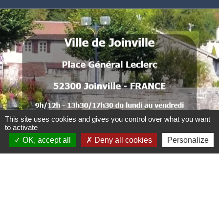
52300 Joinville - FRANCE
.
.
.
.
.
This site uses cookies and gives you control over what you want
to activate
.
OK, accept all
Deny all cookies
Personalize
. .
Liens