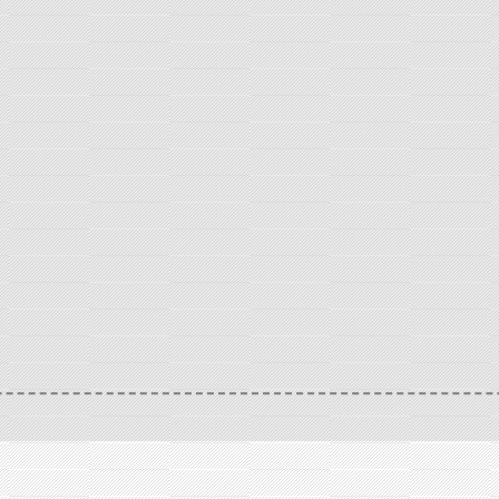
Accueil
VIE MUNICIPALE
Extraits délibérations
/
/