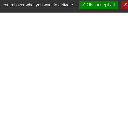
. . 
 control over what you want to activate
OK, accept all
Liens
ommunes du Bassin de Joinville en Champagne
Marne
e la Haute-Marne
rcommunal
tique de confidentialité
-
Accessibilité
-
Plan du site
Site créé en partenariat avec Réseau des Communes