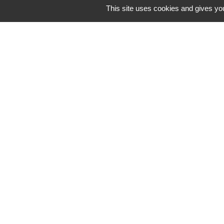
This site uses cookies and gives you
CCBJC Communauté de C
Préfecture de la Haute-
Conseil départemental d
Région Grand Est
Office du Tourisme Inte
Mentions légales
-
Poli