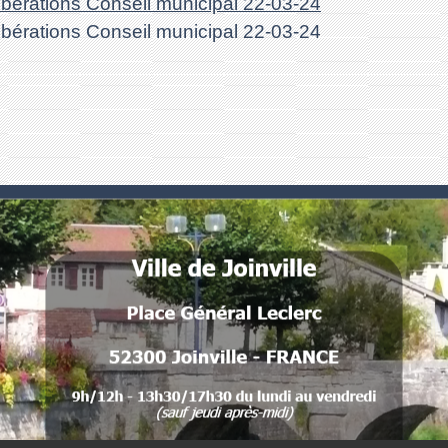
libérations Conseil municipal 22-03-24
libérations Conseil municipal 22-03-24
Numéros utiles
Commune de Joinville
Place Général Leclerc
52300 Joinville - FRANCE
 .
. 