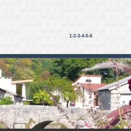
1
-2
-3
-4
-5
-6
 .
.