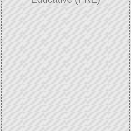
Accueil
VIE ASSOCIATIVE ET
/
CULTURELLE
Projet de Réussite
/
Éducative (PRE)