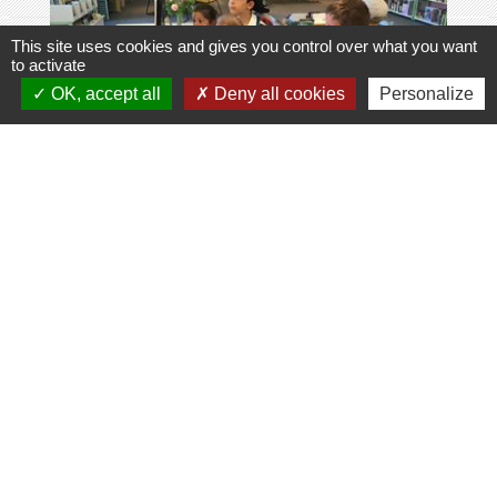
This site uses cookies and gives you control over what you want
to activate
OK, accept all
Deny all cookies
Personalize
Qui d’autre ?
Le Programme de Réussite Educative
c’est une équipe de 10 professionnels
(psychologues, éducateurs, assistants
sociaux, Education Nationale, centres de
soins…) qui se rencontrent chaque mois
et qui réfléchissent aux meilleures idées
pour qu’on aille mieux, qu’on bouge plus,
qu’on retrouve du plaisir à être avec les
autres.