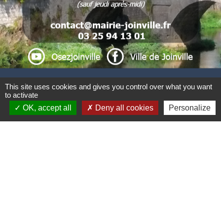
.
. .
This site uses cookies and gives you control over what you want
to activate
Liens
OK, accept all
Deny all cookies
Personalize
CCBJC Communauté de Communes du Bassin
de Joinville en Champagne
Préfecture de la Haute-Marne
Conseil départemental de la Haute-Marne
Région Grand Est
Office du Tourisme Intercommunal
Mentions légales
-
Politique de confidentialité
-