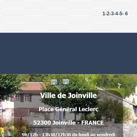
1
-2
-3
-4
-5
-
6
Numéros utiles
Commune de Joinville
Place Général Leclerc
52300 Joinville - FRANCE
.
.
.
.
.