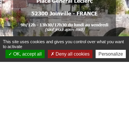
.
.
.
This site uses cookies and gives you control over what you want
to activate
. .
OK, accept all
Deny all cookies
Personalize
Liens
CCBJC Communauté de Communes du Bassin
de Joinville en Champagne
Préfecture de la Haute-Marne
Conseil départemental de la Haute-Marne