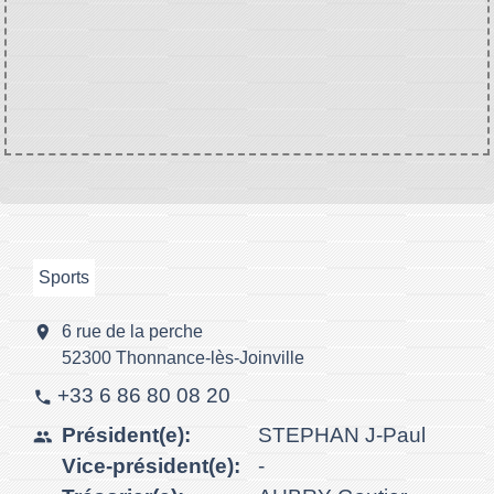
Sports
location_on
6 rue de la perche
52300 Thonnance-lès-Joinville
+33 6 86 80 08 20
phone
Président(e):
STEPHAN J-Paul
people
Vice-président(e):
-