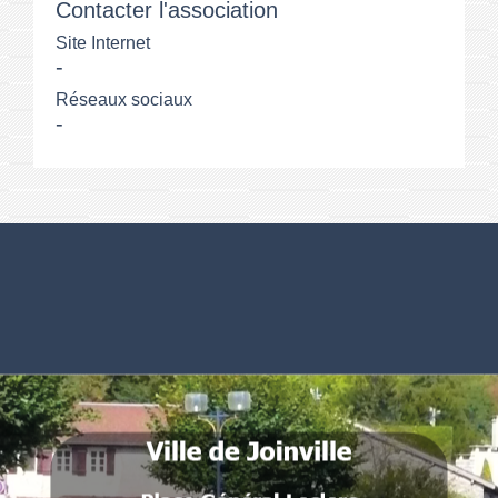
Contacter l'association
Site Internet
-
Réseaux sociaux
-
Numéros utiles
Commune de Joinville
Place Général Leclerc
52300 Joinville - FRANCE
.
.
.