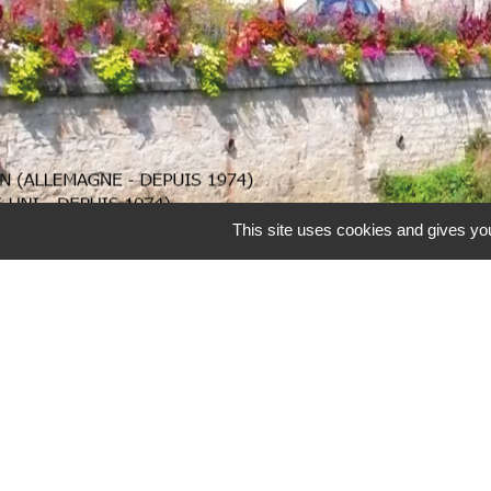
.
This site uses cookies and gives you
CCBJC Communauté de C
Préfecture de la Haute-
Conseil départemental d
Région Grand Est
Office du Tourisme Inte