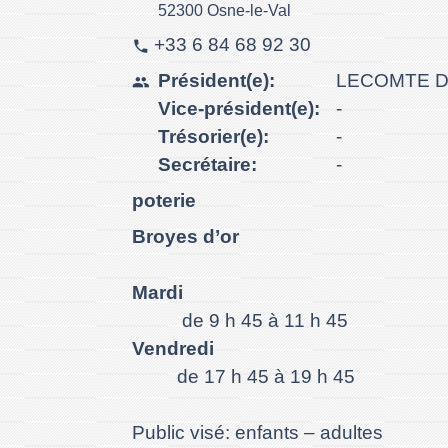
52300 Osne-le-Val
+33 6 84 68 92 30
phone
Président(e):
LECOMTE D
people
Vice-président(e):
-
Trésorier(e):
-
Secrétaire:
-
poterie
Broyes d’or
Mardi
de 9 h 45 à 11 h 45
Vendredi
de 17 h 45 à 19 h 45
Public visé: enfants – adultes