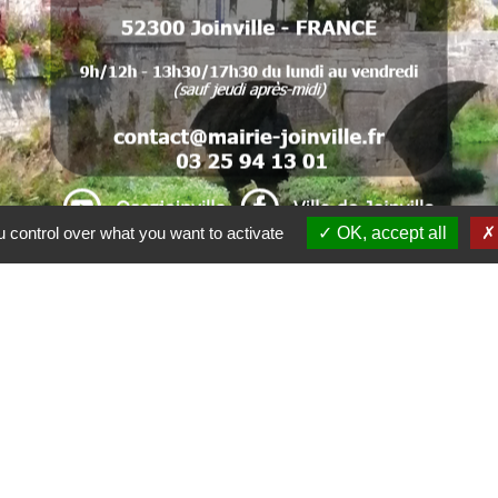
 .
. 
. . 
 control over what you want to activate
OK, accept all
Liens
ommunes du Bassin de Joinville en Champagne
Marne
e la Haute-Marne
rcommunal