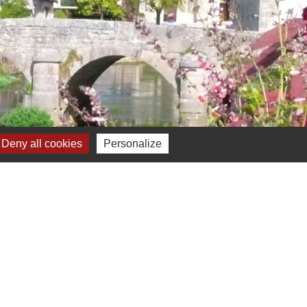
 .
.
.
Deny all cookies
Personalize