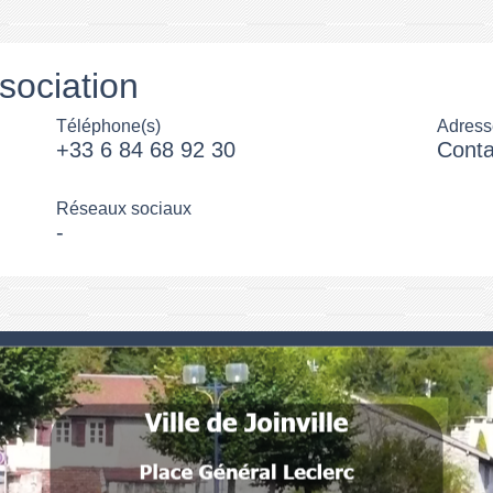
sociation
Téléphone(s)
Adress
+33 6 84 68 92 30
Conta
Réseaux sociaux
-
Numéros utiles
Commune de Joinville
Place Général Leclerc
52300 Joinville - FRANCE