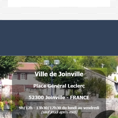
Numéros utiles
Commune de Joinville
Place Général Leclerc
52300 Joinville - FRANCE
.
.
.
.
.