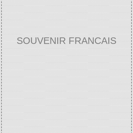
SOUVENIR FRANCAIS
Accueil
VIE ASSOCIATIVE ET
/
CULTURELLE
Annuaire des associations
/
/
SOUVENIR FRANCAIS