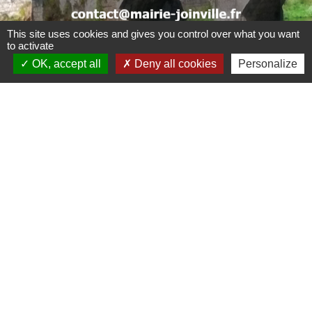
.
. .
This site uses cookies and gives you control over what you want
to activate
OK, accept all
Deny all cookies
Personalize
Liens
CCBJC Communauté de Communes du Bassin
de Joinville en Champagne
Préfecture de la Haute-Marne
Conseil départemental de la Haute-Marne
Région Grand Est
Office du Tourisme Intercommunal
Mentions légales
-
Politique de confidentialité
-