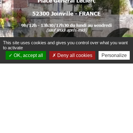
.
.
.
This site uses cookies and gives you control over what you want
to activate
. .
OK, accept all
Deny all cookies
Personalize
Liens
CCBJC Communauté de Communes du Bassin
de Joinville en Champagne
Préfecture de la Haute-Marne
Conseil départemental de la Haute-Marne