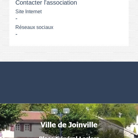
Contacter l'association
Site Internet
-
Réseaux sociaux
-
Numéros utiles
Commune de Joinville
Place Général Leclerc
52300 Joinville - FRANCE
.
.
.