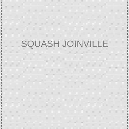
SQUASH JOINVILLE
Accueil
VIE ASSOCIATIVE ET
/
CULTURELLE
Annuaire des associations
/
/
SQUASH JOINVILLE