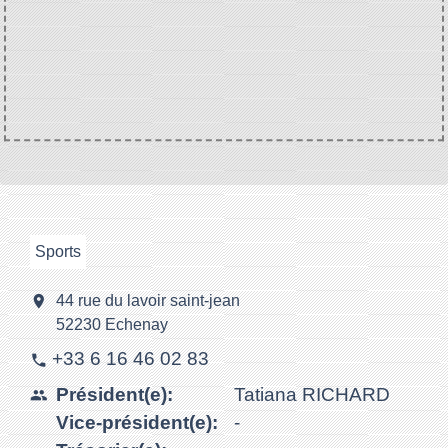
Sports
location_on
44 rue du lavoir saint-jean
52230 Echenay
+33 6 16 46 02 83
phone
Président(e):
Tatiana RICHARD
people
Vice-président(e):
-