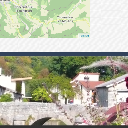
Leaflet
 .
.