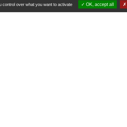
. . 
 control over what you want to activate
OK, accept all
Liens
ommunes du Bassin de Joinville en Champagne
Marne
e la Haute-Marne
rcommunal
tique de confidentialité
-
Accessibilité
-
Plan du site
Site créé en partenariat avec Réseau des Communes