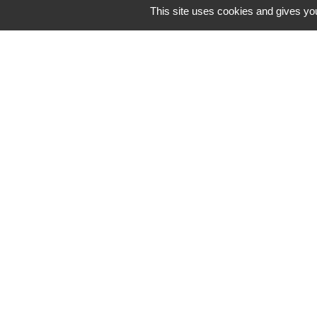
This site uses cookies and gives you
CCBJC Communauté de C
Préfecture de la Haute-
Conseil départemental d
Région Grand Est
Office du Tourisme Inte
Mentions légales
-
Poli