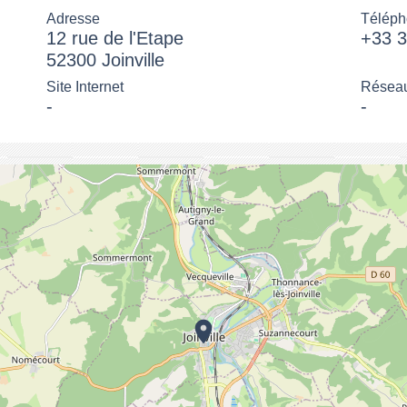
Adresse
Téléph
12 rue de l'Etape
+33 3
52300 Joinville
Site Internet
Réseau
-
-
location_on