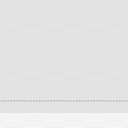
IE ECONOMIQUE
Annuaire des professionnels
FO
/
/