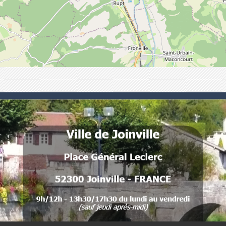
Numéros utiles
Commune de Joinville
Place Général Leclerc
52300 Joinville - FRANCE
 .
. 