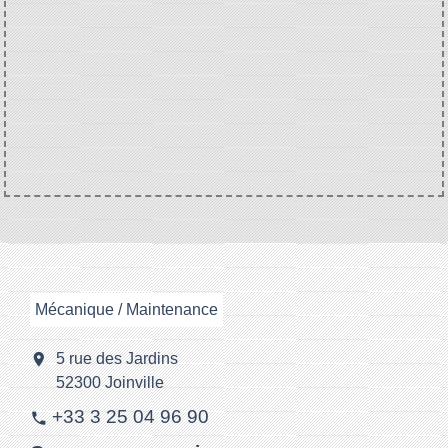
Mécanique / Maintenance
location_on
5 rue des Jardins
52300 Joinville
+33 3 25 04 96 90
phone