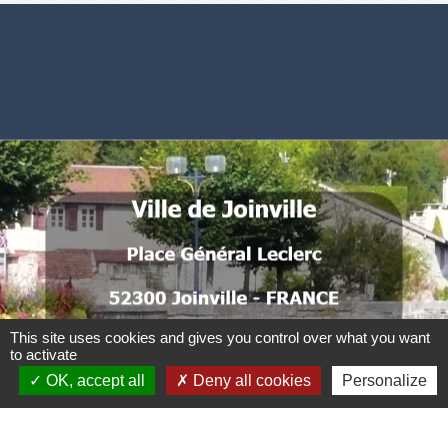
Numéros utiles
Commune de Joinville
Place Général Leclerc
52300 Joinville - FRANCE
.
.
.
.
This site uses cookies and gives you control over what you want
.
to activate
OK, accept all
Deny all cookies
Personalize
.
. .