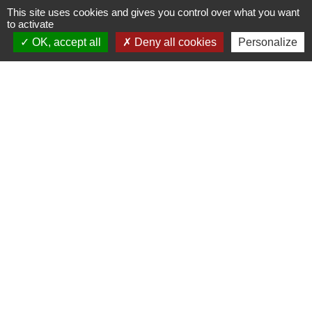
This site uses cookies and gives you control over what you want
.
to activate
OK, accept all
Deny all cookies
Personalize
.
.
. .
Liens
CCBJC Communauté de Communes du Bassin
de Joinville en Champagne
Préfecture de la Haute-Marne
Conseil départemental de la Haute-Marne
Région Grand Est