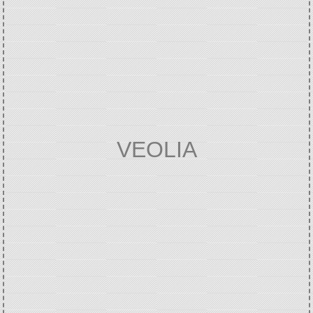
VEOLIA
Accueil
VIE ECONOMIQUE
Annuaire des
/
/
professionnels
VEOLIA
/