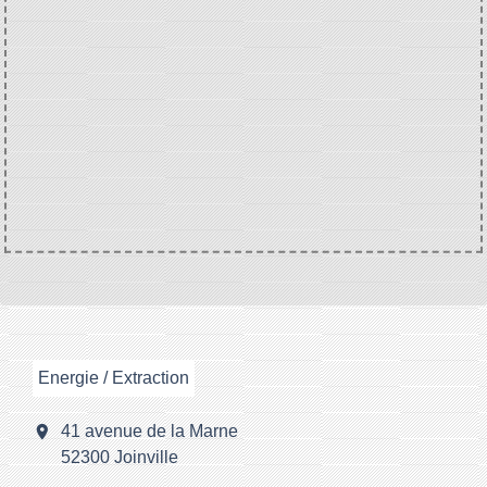
Energie / Extraction
location_on
41 avenue de la Marne
52300 Joinville