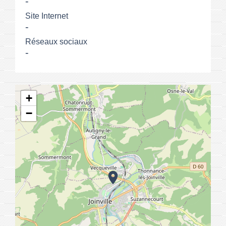
-
Site Internet
-
Réseaux sociaux
-
+
−
location_on