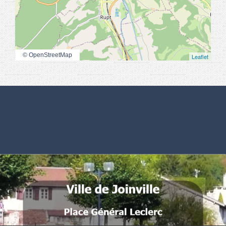
© OpenStreetMap
Leaflet
Numéros utiles
Commune de Joinville
Place Général Leclerc
52300 Joinville - FRANCE
.
.
.