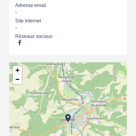
Adresse email
-
Site Internet
-
Réseaux sociaux
+
−
location_on