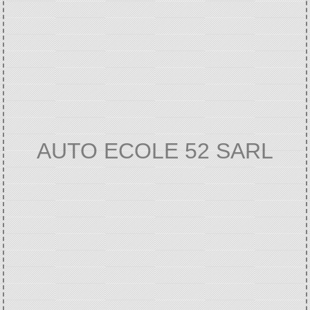
AUTO ECOLE 52 SARL
Accueil
VIE ECONOMIQUE
Annuaire des
/
/
professionnels
AUTO ECOLE 52 SARL
/