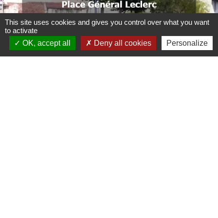
This site uses cookies and gives you control over what you want
to activate
.
OK, accept all
Deny all cookies
Personalize
.
.
. .
Liens
CCBJC Communauté de Communes du Bassin
de Joinville en Champagne
Préfecture de la Haute-Marne
Conseil départemental de la Haute-Marne