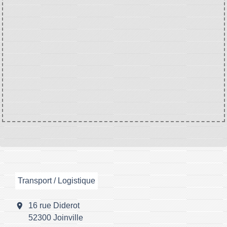
Transport / Logistique
location_on
16 rue Diderot
52300 Joinville