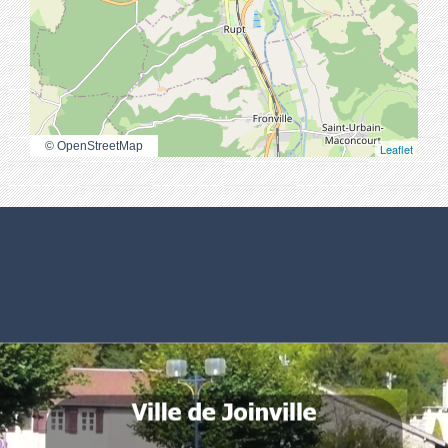
© OpenStreetMap
Leaflet
Numéros utiles
Commune de Joinville
Place Général Leclerc
52300 Joinville - FRANCE
.
.
.