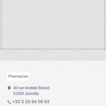
Pharmacies
location_on
40 rue Aristide Briand
52300 Joinville
+33 3 25 94 08 93
phone