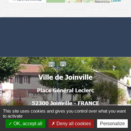
Leaflet
Numéros utiles
Commune de Joinville
Place Général Leclerc
52300 Joinville - FRANCE
.
.
.
.
This site uses cookies and gives you control over what you want
to activate
.
OK, accept all
Deny all cookies
Personalize
.