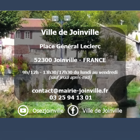
52300 Joinville - FRANCE
.
.
.
.
.
.
. .
Liens