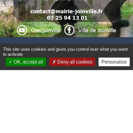
.
. .
This site uses cookies and gives you control over what you want
to activate
Liens
OK, accept all
Deny all cookies
Personalize
CCBJC Communauté de Communes du Bassin
de Joinville en Champagne
Préfecture de la Haute-Marne
Conseil départemental de la Haute-Marne
Région Grand Est
Office du Tourisme Intercommunal
Mentions légales
-
Politique de confidentialité
-