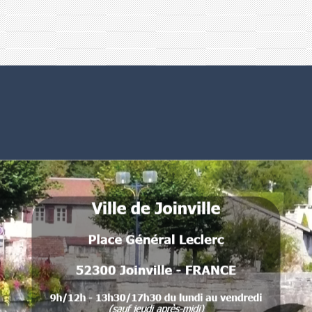
Numéros utiles
Commune de Joinville
Place Général Leclerc
52300 Joinville - FRANCE
.
.
.
.
.