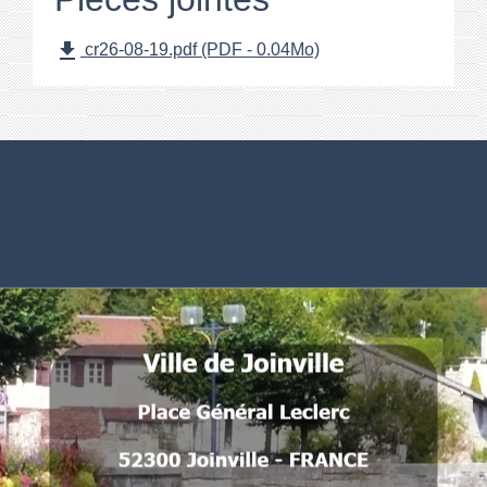
file_download
cr26-08-19.pdf (PDF - 0.04Mo)
Numéros utiles
Commune de Joinville
Place Général Leclerc
52300 Joinville - FRANCE
.
.
.
.