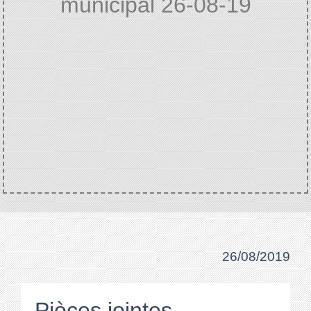
municipal 26-08-19
Accueil
VIE MUNICIPALE
Extraits
/
/
délibérations
Compte rendu conseil
/
municipal 26-08-19
26/08/2019
Pièces jointes