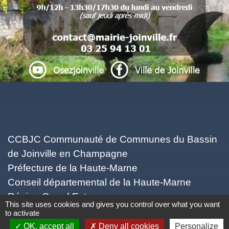
.
.
. .
Liens
CCBJC Communauté de Communes du Bassin
de Joinville en Champagne
Préfecture de la Haute-Marne
Conseil départemental de la Haute-Marne
Région Grand Est
This site uses cookies and gives you control over what you want
Office du Tourisme Intercommunal
to activate
OK, accept all
Deny all cookies
Personalize