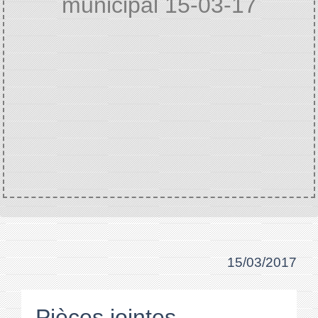
municipal 15-03-17
Accueil
VIE MUNICIPALE
Extraits
/
/
délibérations
Compte rendu conseil
/
municipal 15-03-17
15/03/2017
Pièces jointes