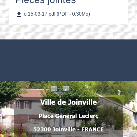
file_download
cr15-03-17.pdf (PDF - 0.30Mo)
Numéros utiles
Commune de Joinville
Place Général Leclerc
52300 Joinville - FRANCE
.
.
.
.