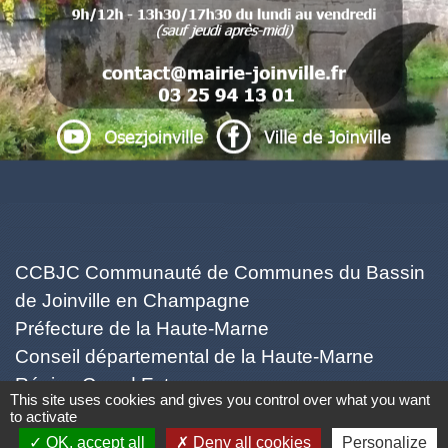
.
.
. .
Liens
CCBJC Communauté de Communes du Bassin
de Joinville en Champagne
Préfecture de la Haute-Marne
Conseil départemental de la Haute-Marne
Région Grand Est
This site uses cookies and gives you control over what you want
Office du Tourisme Intercommunal
to activate
OK, accept all
Deny all cookies
Personalize