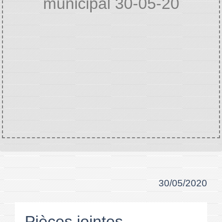
municipal 30-05-20
Accueil
VIE MUNICIPALE
Extraits
/
/
délibérations
Compte rendu conseil
/
municipal 30-05-20
30/05/2020
Pièces jointes