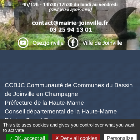
.
.
. .
Liens
CCBJC Communauté de Communes du Bassin
de Joinville en Champagne
Préfecture de la Haute-Marne
Conseil départemental de la Haute-Marne
Région Grand Est
This site uses cookies and gives you control over what you want
Office du Tourisme Intercommunal
to activate
OK, accept all
Deny all cookies
Personalize