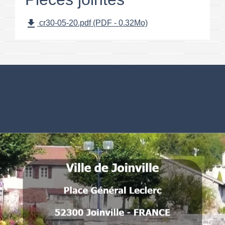
file_download
cr30-05-20.pdf (PDF - 0.32Mo)
Numéros utiles
Commune de Joinville
Place Général Leclerc
52300 Joinville - FRANCE
.
.
.
.