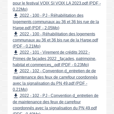
pour le festival VOIX SI VOIX LA 2023.pdf (PDF -
0.22Mo)
file_download
2022 - 100 - PJ - Réhabilitation des
logements communaux au 36 et 36 bis rue de la
Harpe.pdf (PDF - 2.05Mo)
file_download
2022 - 100 - Réhabilitation des logements
communaux au 36 et 36 bis rue de la Harpe.pdf
(PDF - 0.21Mo)
file_download
2022 - 101 - Virement de crédits 2022 -
Primes de façades 2022 _façades, patrimoine,
habitat et commerces_.pdf (PDF - 0.23Mo)
file_download
2022 - 102 - Convention d_entretien de de
maintenance des feux de carrefour coordonnés
avec la signalisation du PN 49.pdf (PDF -
0.21Mo)
file_download
2022 - 102 - PJ - Convention d_entretien de
de maintenance des feux de carrefour
coordonnés avec la signalisation du PN 49.pdf