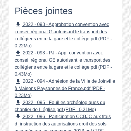
Pièces jointes
file_download
2022 - 093 - Approbation convention avec
conseil régional G autorisant le transport des
collégiens entre la gare et le collège.pdf (PDF -
0.22Mo)
file_download
2022 - 093 - PJ - Appr convention avec
conseil régional GE autorisant le transport des
collégiens entre la gare et le collège.pdf (PDF -
0.43Mo)
file_download
2022 - 094 - Adhésion de la Ville de Joinville
à Maisons Paysannes de France.pdf (PDF -
0.23Mo)
file_download
2022 - 095 - Fouilles archéologiques du
chantier de l_église.pdf (PDF - 0.21Mo)
file_download
2022 - 096 - Participation CCBJC aux frais
d_instruction des autorisations droit des sols
assumés par les communes 2023.pdf (PDF -