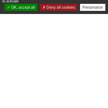
to activate
.
OK, accept all
Deny all cookies
Personalize
.
. .
Liens
CCBJC Communauté de Communes du Bassin
de Joinville en Champagne
Préfecture de la Haute-Marne
Conseil départemental de la Haute-Marne
Région Grand Est
Office du Tourisme Intercommunal