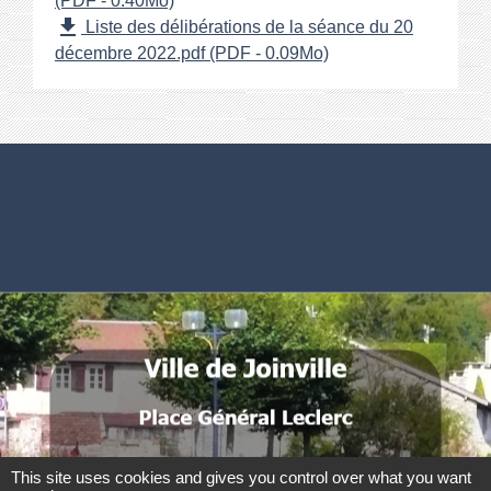
(PDF - 0.40Mo)
file_download
Liste des délibérations de la séance du 20
décembre 2022.pdf (PDF - 0.09Mo)
Numéros utiles
Commune de Joinville
Place Général Leclerc
52300 Joinville - FRANCE
.
.
.
This site uses cookies and gives you control over what you want
.