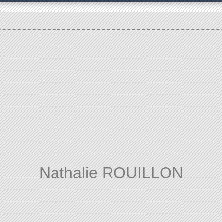
Nathalie ROUILLON
VIE MUNICIPALE
Equipe municipale
Nathalie R
/
/
/