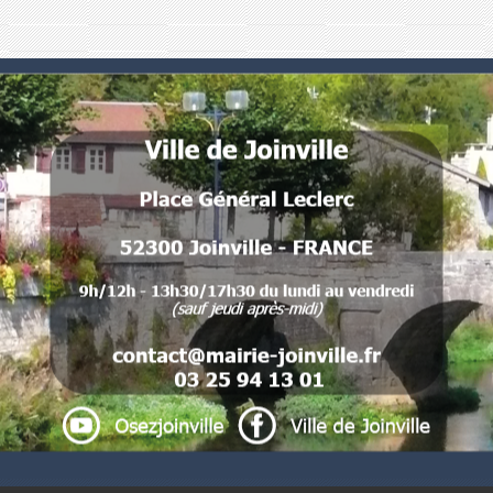
Numéros utiles
Commune de Joinville
Place Général Leclerc
52300 Joinville - FRANCE
 .
. 
. . 