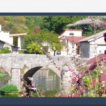
 .
.
.